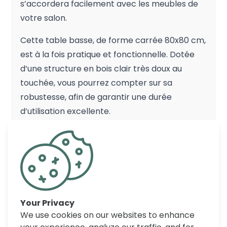
s’accordera facilement avec les meubles de
votre salon.
Cette table basse, de forme carrée 80x80 cm,
est à la fois pratique et fonctionnelle. Dotée
d’une structure en bois clair très doux au
touchée, vous pourrez compter sur sa
robustesse, afin de garantir une durée
d’utilisation excellente.
Son aspect saura agrémenter la décoration
de votre séjour, et son plateau inférieur pourra
accueillir vos magazines et vos objets que vous
préférez garder à portée de la main. Vous
apprécierez le rendu qu’elle apporte à la
Your Privacy
pièce, et ses façades originales sauront en
We use cookies on our websites to enhance
charmer plus d’un !