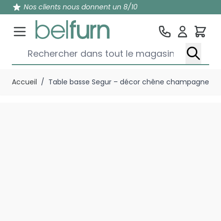
Nos clients nous donnent un 8/10
Pan
Rechercher dans tout le magasin...
Aller au contenu
Accueil
/
Table basse Segur – décor chêne champagne