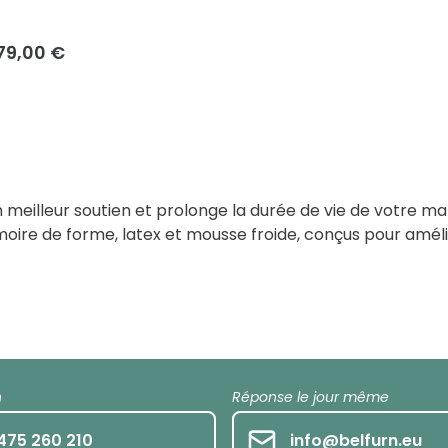
79,00 €
eilleur soutien et prolonge la durée de vie de votre mat
ire de forme, latex et mousse froide, conçus pour améli
h
Réponse le jour même
475 260 210
info@belfurn.eu