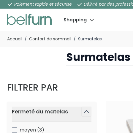
Paiement rapide et sécurisé
Délivré par des professi
Shopping
Aller au contenu
Accueil
/
Confort de sommeil
/
Surmatelas
Surmatelas 
FILTRER PAR
Passer à la liste des produits
Fermeté du matelas
filter
products available
moyen
(
3
)