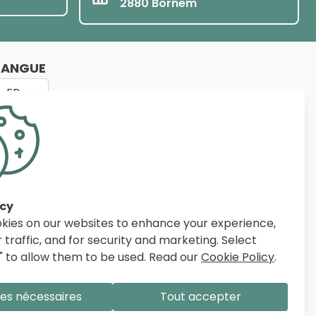
2880 Bornem
LANGUE
FR
e qualité pour le salon, la salle à manger, la
iers d’articles, des prix compétitifs et un service
n Belgique, aux Pays-Bas et en France à aménager
acy
kies on our websites to enhance your experience,
 traffic, and for security and marketing. Select
" to allow them to be used. Read our
Cookie Policy
.
es nécessaires
Tout accepter