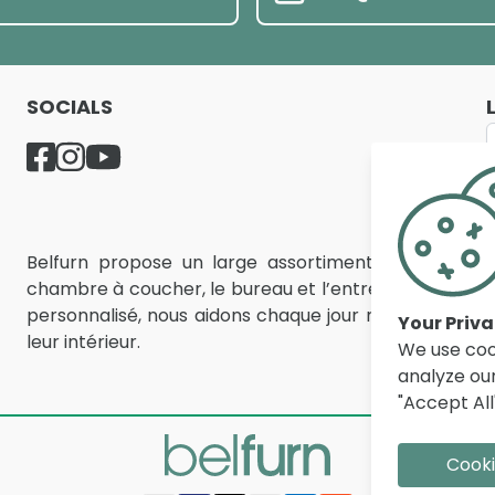
SOCIALS
Belfurn propose un large assortiment de meubles d
chambre à coucher, le bureau et l’entrée. Avec des mill
personnalisé, nous aidons chaque jour nos clients e
Your Priv
leur intérieur.
We use coo
analyze our
"Accept All
Cooki