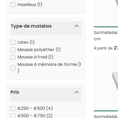
products available
moelleux
(
1
)
Type de matelas
Surmatelas
filter
cm
products available
Latex
(
1
)
2
À partir de
products available
Mousse polyéther
(
1
)
products available
Mousse à froid
(
1
)
Mousse à mémoire de forme
(
1
products available
)
Prix
filter
products available
€250 – €500
(
4
)
products available
€500 – €750
(
2
)
Surmatelas