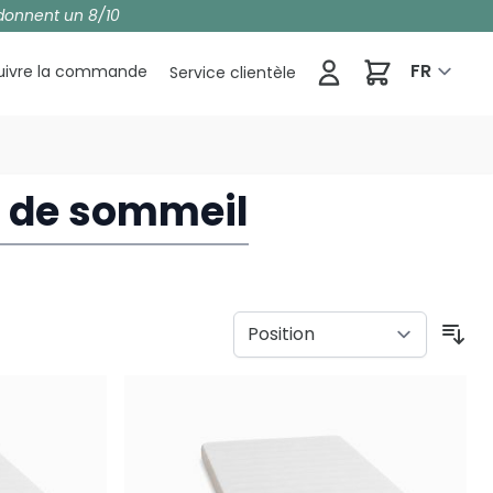
donnent un 8/10
Panier
FR
uivre la commande
Service clientèle
t de sommeil
Tri