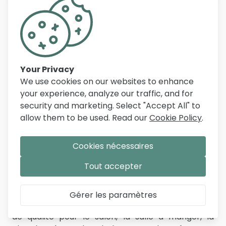
SERVICE CLIENTÈLE
FAQ
Livraison
Conditions de retour
Your Privacy
Service après-vente
We use cookies on our websites to enhance
Modes de paiement
your experience, analyze our traffic, and for
Mon Compte
security and marketing. Select "Accept All" to
allow them to be used. Read our
Cookie Policy
.
Suivre la commande
Cookies nécessaires
SOCIALS
LANGUE
FR
Tout accepter
Gérer les paramètres
Belfurn propose un large assortiment de meubles
de qualité pour le salon, la salle à manger, la