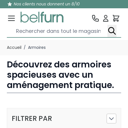
Nos clients nous donnent un 8/10
Pan
Rechercher dans tout le magasin...
Aller au contenu
Accueil
/
Armoires
Découvrez des armoires
spacieuses avec un
aménagement pratique.
FILTRER PAR