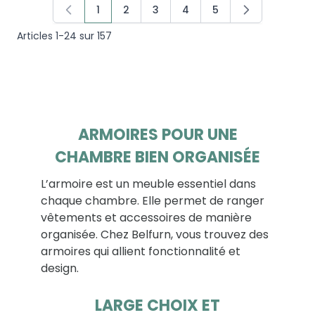
1
2
3
4
5
Vous lisez actuellement la page
Page
Page
Page
Page
Articles
1
-
24
sur
157
ARMOIRES POUR UNE
CHAMBRE BIEN ORGANISÉE
L’armoire est un meuble essentiel dans
chaque chambre. Elle permet de ranger
vêtements et accessoires de manière
organisée. Chez Belfurn, vous trouvez des
armoires qui allient fonctionnalité et
design.
LARGE CHOIX ET