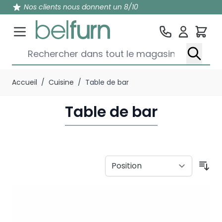
Nos clients nous donnent un 8/10
Pan
Rechercher dans tout le magasin...
Aller au contenu
Accueil
/
Cuisine
/
Table de bar
Table de bar
Tri