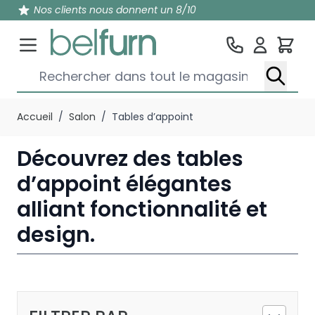
Nos clients nous donnent un 8/10
Pan
Rechercher dans tout le magasin...
Aller au contenu
Accueil
/
Salon
/
Tables d’appoint
Découvrez des tables
d’appoint élégantes
alliant fonctionnalité et
design.