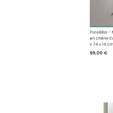
PureBliss –
en chêne Ev
x 74 x 14 c
99,00 €