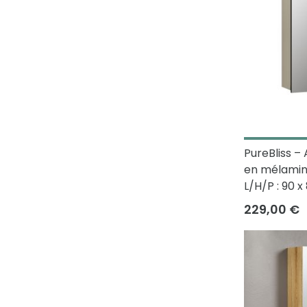
PureBliss –
en mélamine
L/H/P : 90 x
229,00 €