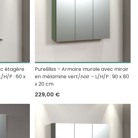
ec étagère
PureBliss – Armoire murale avec miroir
/H/P : 60 x
en mélamine vert/noir – L/H/P : 90 x 80
x 20 cm
229,00 €