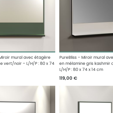
 Miroir mural avec étagère
PureBliss – Miroir mural av
 vert/noir – L/H/P : 80 x 74
en mélamine gris kashmir cl
L/H/P : 80 x 74 x 14 cm
119,00 €