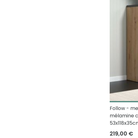
Follow - me
mélamine ch
53x118x35c
219,00 €