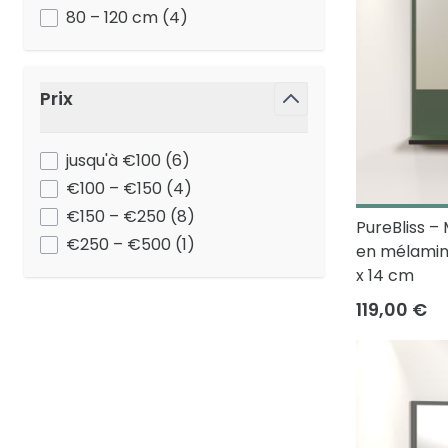
products available
80 – 120 cm
(
4
)
Prix
filter
products available
jusqu'à €100
(
6
)
products available
€100 – €150
(
4
)
products available
€150 – €250
(
8
)
PureBliss –
products available
€250 – €500
(
1
)
en mélamine
x 14 cm
119,00 €