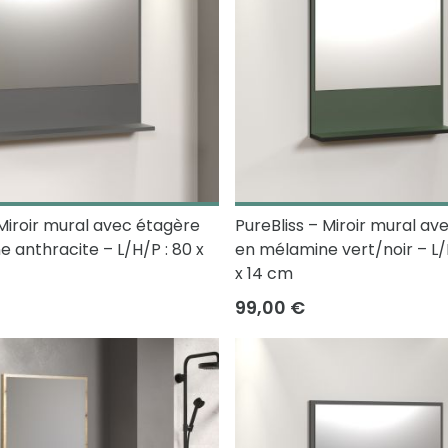
 Miroir mural avec étagère
PureBliss – Miroir mural av
 anthracite – L/H/P : 80 x
en mélamine vert/noir – L/H
x 14 cm
99,00 €