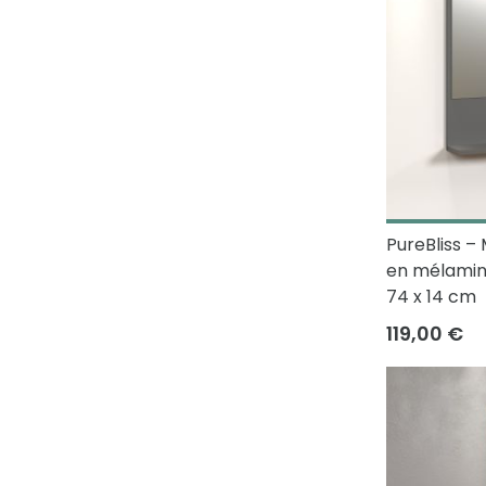
PureBliss –
en mélamine
74 x 14 cm
119,00 €