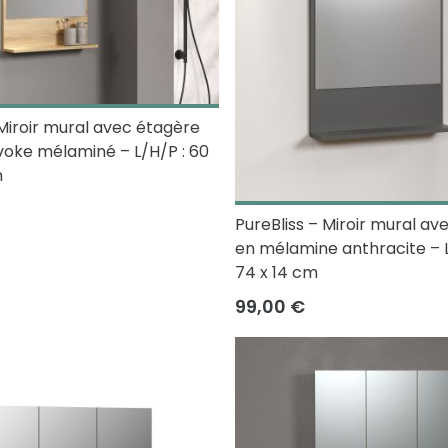
 Miroir mural avec étagère
oke mélaminé – L/H/P : 60
m
PureBliss – Miroir mural av
en mélamine anthracite – L
74 x 14 cm
99,00 €