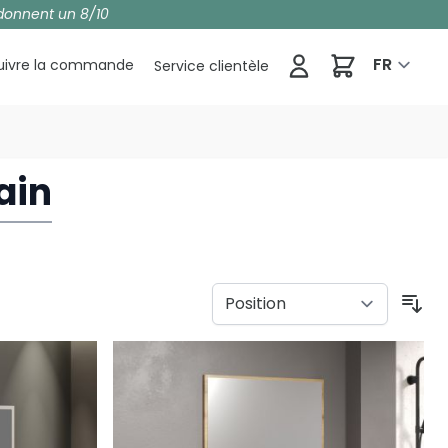
donnent un 8/10
Panier
FR
uivre la commande
Service clientèle
ain
Tri