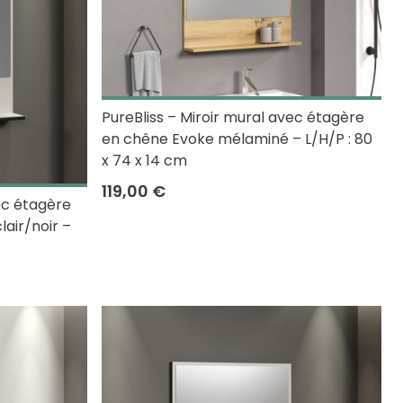
PureBliss – Miroir mural avec étagère
en chêne Evoke mélaminé – L/H/P : 80
x 74 x 14 cm
119,00 €
ec étagère
air/noir –