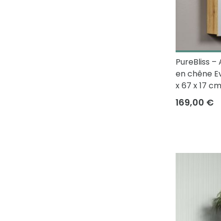
PureBliss –
en chêne Ev
x 67 x 17 c
169,00 €