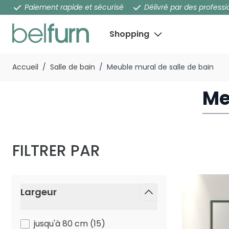
Paiement rapide et sécurisé
Délivré par des professi
Shopping
Aller au contenu
Accueil
/
Salle de bain
/
Meuble mural de salle de bain
Me
FILTRER PAR
Passer à la liste des produits
Largeur
filter
products available
jusqu'à 80 cm
(
15
)