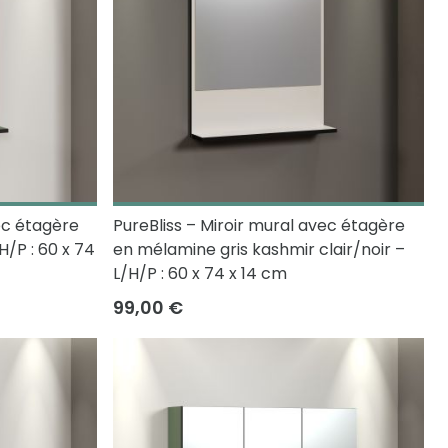
ec étagère
PureBliss – Miroir mural avec étagère
/P : 60 x 74
en mélamine gris kashmir clair/noir –
L/H/P : 60 x 74 x 14 cm
99,00 €