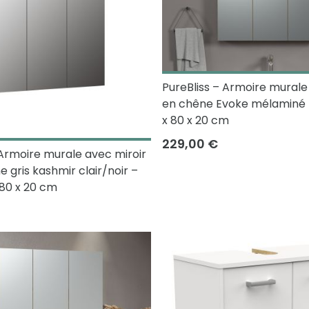
PureBliss – Armoire murale
en chêne Evoke mélaminé –
x 80 x 20 cm
229,00 €
 Armoire murale avec miroir
 gris kashmir clair/noir –
 80 x 20 cm