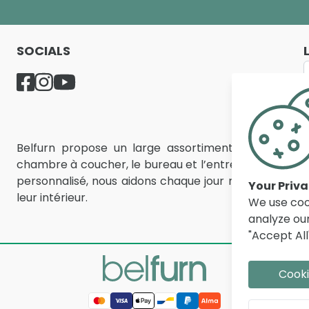
SOCIALS
Belfurn propose un large assortiment de meubles d
chambre à coucher, le bureau et l’entrée. Avec des mill
personnalisé, nous aidons chaque jour nos clients e
Your Priv
leur intérieur.
We use coo
analyze our
"Accept All
Cooki