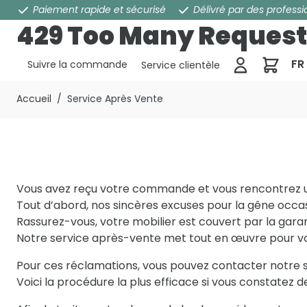
Paiement rapide et sécurisé
Délivré par des professi
429 Too Many Request
Pani
FR
Suivre la commande
Service clientèle
Aller au contenu
Accueil
/
Service Après Vente
Vous avez reçu votre commande et vous rencontrez 
Tout d’abord, nos sincères excuses pour la gêne occa
Rassurez-vous, votre mobilier est couvert par la garan
Notre service après-vente met tout en œuvre pour vous
Pour ces réclamations, vous pouvez contacter notre s
Voici la procédure la plus efficace si vous constate