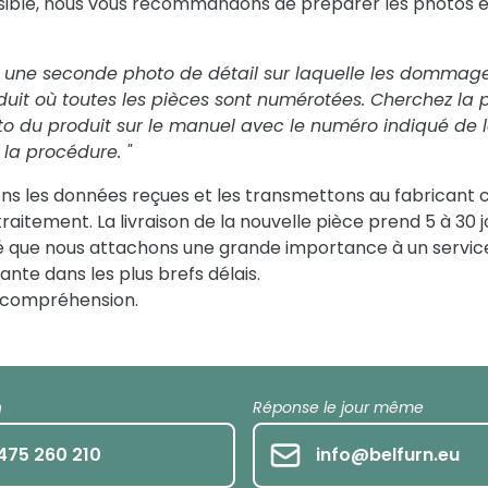
ssible, nous vous recommandons de préparer les photos
une seconde photo de détail sur laquelle les dommages 
uit où toutes les pièces sont numérotées. Cherchez la 
o du produit sur le manuel avec le numéro indiqué de la
 la procédure. "
s les données reçues et les transmettons au fabricant 
e traitement. La livraison de la nouvelle pièce prend 5 à 3
 que nous attachons une grande importance à un service
nte dans les plus brefs délais.
e compréhension.
h
Réponse le jour même
475 260 210
info@belfurn.eu