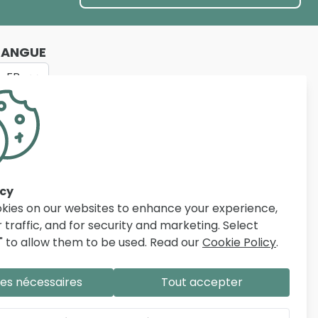
LANGUE
FR
e qualité pour le salon, la salle à manger, la
iers d’articles, des prix compétitifs et un service
n Belgique, aux Pays-Bas et en France à aménager
acy
kies on our websites to enhance your experience,
 traffic, and for security and marketing. Select
" to allow them to be used. Read our
Cookie Policy
.
es nécessaires
Tout accepter