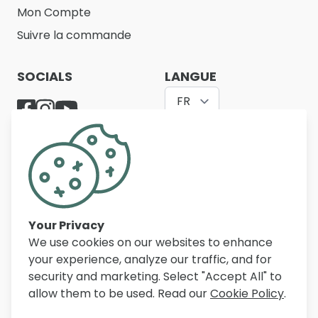
Mon Compte
Suivre la commande
SOCIALS
LANGUE
FR
Belfurn propose un large assortiment de meubles
de qualité pour le salon, la salle à manger, la
chambre à coucher, le bureau et l’entrée. Avec
des milliers d’articles, des prix compétitifs et un
service personnalisé, nous aidons chaque jour nos
Your Privacy
clients en Belgique, aux Pays-Bas et en France à
We use cookies on our websites to enhance
aménager leur intérieur.
your experience, analyze our traffic, and for
security and marketing. Select "Accept All" to
allow them to be used. Read our
Cookie Policy
.