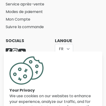
Service après-vente
Modes de paiement
Mon Compte
Suivre la commande
SOCIALS
LANGUE
FR
Belfurn propose un large assortiment de meubles
de qualité pour le salon, la salle à manger, la
chambre à coucher, le bureau et l’entrée. Avec
des milliers d’articles, des prix compétitifs et un
service personnalisé, nous aidons chaque jour nos
Your Privacy
clients en Belgique, aux Pays-Bas et en France à
We use cookies on our websites to enhance
aménager leur intérieur.
your experience, analyze our traffic, and for