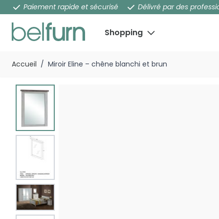
Paiement rapide et sécurisé
Délivré par des professi
Shopping
Aller au contenu
Accueil
/
Miroir Eline – chêne blanchi et brun