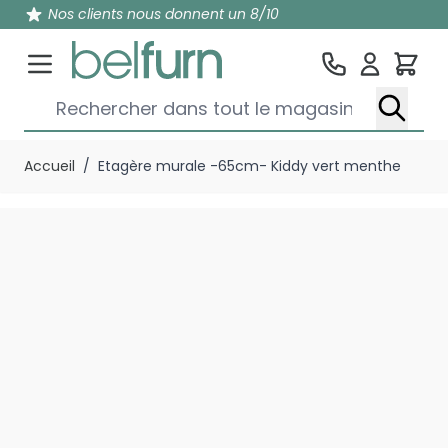
Nos clients nous donnent un 8/10
Pan
Rechercher dans tout le magasin...
Aller au contenu
Accueil
/
Etagère murale -65cm- Kiddy vert menthe