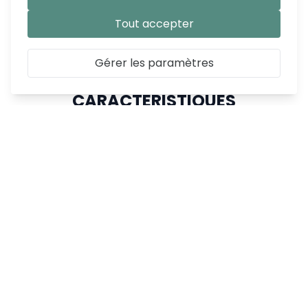
Tout accepter
Gérer les paramètres
CARACTÉRISTIQUES
SKU
VI-KIHP6593
Weight
3.500000
Matériel
Pin massif, MDF
Couleur
Vert
Hauteur
22,00
cm
Profondeur
25,00
cm