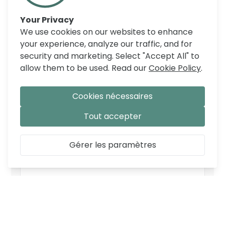
-dimensions garderobe 2 portes : B/La 100 x H
Your Privacy
200 x D/Pr 55 cm
We use cookies on our websites to enhance
your experience, analyze our traffic, and for
security and marketing. Select "Accept All" to
allow them to be used. Read our
Cookie Policy
.
COMMENTAIRES
Cookies nécessaires
Tout accepter
Gérer les paramètres