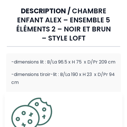
DESCRIPTION /
CHAMBRE
ENFANT ALEX – ENSEMBLE 5
ÉLÉMENTS 2 – NOIR ET BRUN
– STYLE LOFT
-dimensions lit : B/La 96.5 x H 75 x D/Pr 209 cm
-dimensions tiroir-lit : B/La 190 x H 23 x D/Pr 94
cm
-dimensions chevet : B/La 50 x H 45 x D/Pr 45
cm
-dimensions commode : B/La 86 x H 83 x D/Pr
42 cm