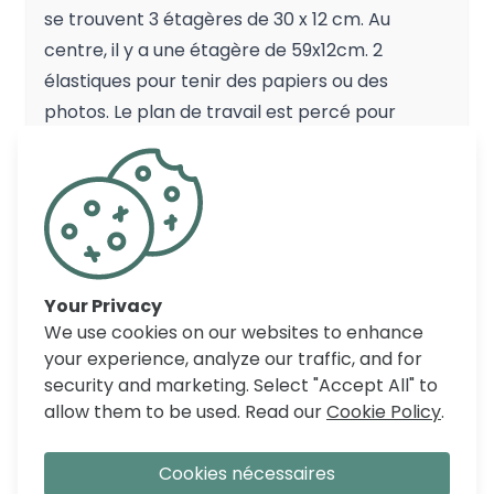
se trouvent 3 étagères de 30 x 12 cm. Au
centre, il y a une étagère de 59x12cm. 2
élastiques pour tenir des papiers ou des
photos. Le plan de travail est percé pour
passe-câbles. Ce bureau pour enfants offre
de nombreuses options de rangement avec
lesquelles votre enfant pourra travailler plus
productif.
Astuce: pour la stabilité, fixez toujours le
Your Privacy
surmeuble au mur. (support mural inclus)
We use cookies on our websites to enhance
your experience, analyze our traffic, and for
security and marketing. Select "Accept All" to
COMMENTAIRES
allow them to be used. Read our
Cookie Policy
.
Cookies nécessaires