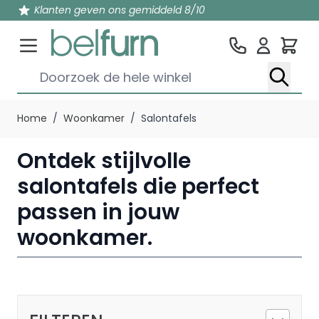
Klanten geven ons gemiddeld 8/10
Win
Doorzoek de hele winkel
Ga naar de inhoud
Home
/
Woonkamer
/
Salontafels
Ontdek stijlvolle
salontafels die perfect
passen in jouw
woonkamer.