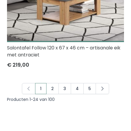
Salontafel Follow 120 x 67 x 46 cm – artisanale eik
met antraciet
€ 219,00
1
2
3
4
5
U lees momenteel pagina
Pagina
Pagina
Pagina
Pagina
Producten
1
-
24
van
100