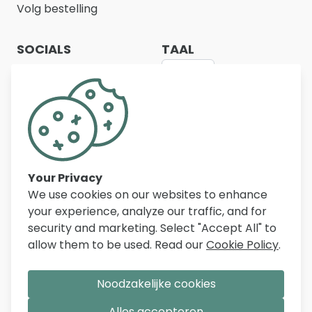
Volg bestelling
SOCIALS
TAAL
NL
Belfurn biedt een ruim assortiment
kwaliteitsmeubelen voor woonkamer, eetkamer,
slaapkamer, bureau en inkomhal. Met duizenden
artikelen, scherpe prijzen en persoonlijke service
Your Privacy
helpen wij dagelijks klanten in België, Nederland en
We use cookies on our websites to enhance
Frankrijk bij het inrichten van hun woning.
your experience, analyze our traffic, and for
security and marketing. Select "Accept All" to
allow them to be used. Read our
Cookie Policy
.
Noodzakelijke cookies
Alles accepteren