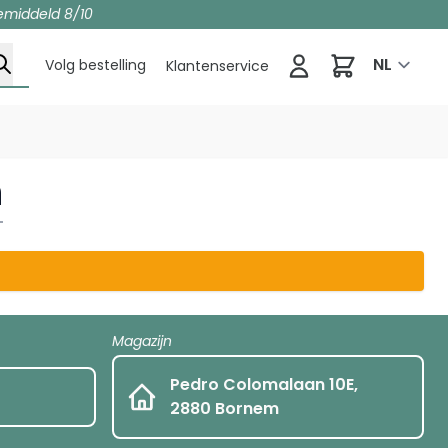
emiddeld 8/10
Winkelwag
NL
Volg bestelling
Klantenservice
n
Magazijn
Pedro Colomalaan 10E,
2880 Bornem