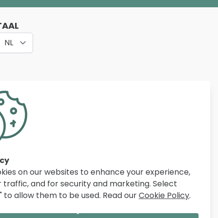
TAAL
NL
ubelen voor woonkamer, eetkamer, slaapkamer,
rpe prijzen en persoonlijke service helpen wij
het inrichten van hun woning.
acy
kies on our websites to enhance your experience,
 traffic, and for security and marketing. Select
" to allow them to be used. Read our
Cookie Policy
.