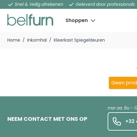
Snel & Veilig afrekenen
Geleverd door professionals
Shoppen
Ga naar de inhoud
Home
/
Inkomhal
/
Kleerkast Spiegeldeuren
Geen prod
ma-za: 9u - 1
NEEM CONTACT MET ONS OP
+32 