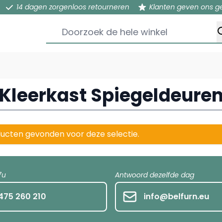
14 dagen zorgenloos retourneren
Klanten geven ons g
Doorzoek de hele winkel
Kleerkast Spiegeldeure
ucten gevonden voor deze selectie.
7u
Antwoord dezelfde dag
475 260 210
info@belfurn.eu