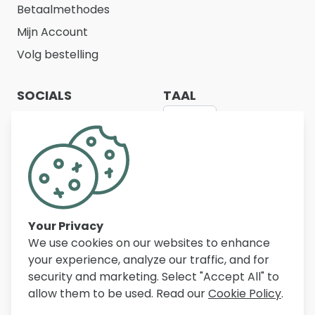
Betaalmethodes
Mijn Account
Volg bestelling
SOCIALS
TAAL
NL
Belfurn biedt een ruim assortiment
kwaliteitsmeubelen voor woonkamer, eetkamer,
slaapkamer, bureau en inkomhal. Met duizenden
artikelen, scherpe prijzen en persoonlijke service
Your Privacy
helpen wij dagelijks klanten in België, Nederland en
We use cookies on our websites to enhance
Frankrijk bij het inrichten van hun woning.
your experience, analyze our traffic, and for
security and marketing. Select "Accept All" to
allow them to be used. Read our
Cookie Policy
.