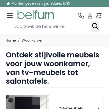
Klanten geven ons gemiddeld 8/10
Win
Doorzoek de hele winkel
Ga naar de inhoud
Home
/
Woonkamer
Ontdek stijlvolle meubels
voor jouw woonkamer,
van tv-meubels tot
salontafels.
TV-meubels
>