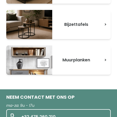
Bijzettafels
>
Muurplanken
>
NEEM CONTACT MET ONS OP
ma-za: 9u - 17u
+32 475 260 210