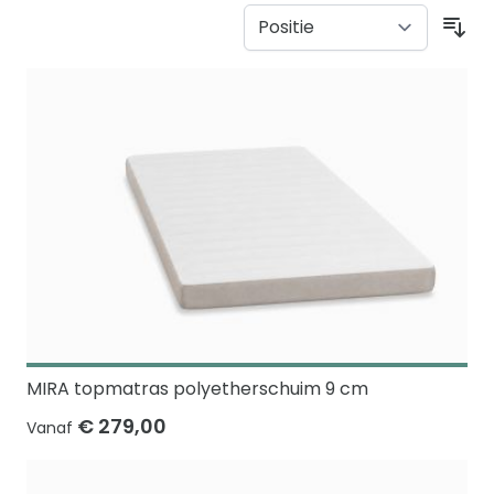
Sor
MIRA topmatras polyetherschuim 9 cm
€ 279,00
Vanaf