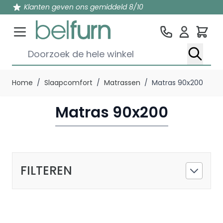
Klanten geven ons gemiddeld 8/10
Win
Doorzoek de hele winkel
Ga naar de inhoud
Home
/
Slaapcomfort
/
Matrassen
/
Matras 90x200
Matras 90x200
FILTEREN