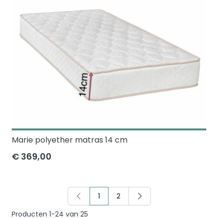
Marie polyether matras 14 cm
€ 369,00
1
2
U lees momenteel pagina
Pagina
Producten
1
-
24
van
25