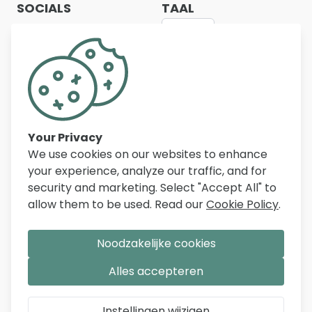
SOCIALS
TAAL
NL
Belfurn biedt een ruim assortiment
kwaliteitsmeubelen voor woonkamer, eetkamer,
slaapkamer, bureau en inkomhal. Met duizenden
artikelen, scherpe prijzen en persoonlijke service
Your Privacy
helpen wij dagelijks klanten in België, Nederland en
We use cookies on our websites to enhance
Frankrijk bij het inrichten van hun woning.
your experience, analyze our traffic, and for
security and marketing. Select "Accept All" to
allow them to be used. Read our
Cookie Policy
.
Noodzakelijke cookies
Alles accepteren
|
Algemene
|
Privacy en
|
© Belfurn -
Lid Stichting
Voorwaarden
Cookie
Instellingen wijzigen
Belgian