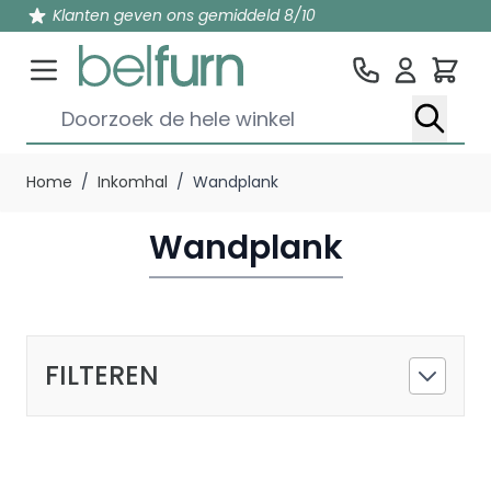
Klanten geven ons gemiddeld 8/10
Win
Doorzoek de hele winkel
Ga naar de inhoud
Home
/
Inkomhal
/
Wandplank
Wandplank
FILTEREN