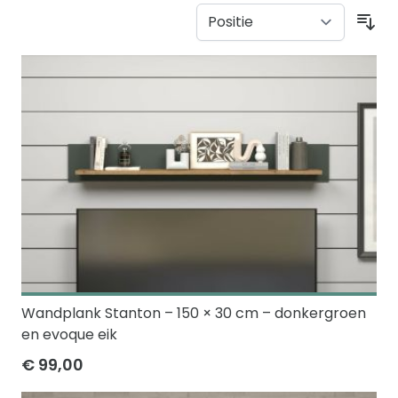
Sor
Wandplank Stanton – 150 × 30 cm – donkergroen
en evoque eik
€ 99,00