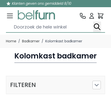
Klanten geven ons gemiddeld 8/10
Win
Doorzoek de hele winkel
Ga naar de inhoud
Home
/
Badkamer
/
Kolomkast badkamer
Kolomkast badkamer
FILTEREN