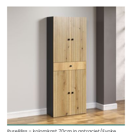
PureBliss – kolomkast 70cm in antraciet/Evoke