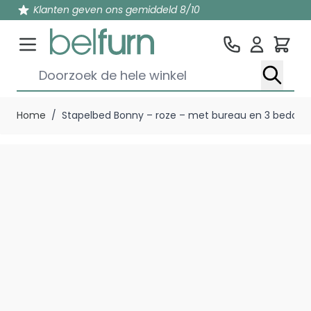
Klanten geven ons gemiddeld 8/10
Win
Doorzoek de hele winkel
Ga naar de inhoud
Home
/
Stapelbed Bonny – roze – met bureau en 3 bedden