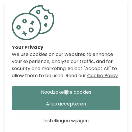
geschikt voor een matras van 90 x 190 cm-
Voor deze hoogslaper hoef je geen
lattenbodems. hij is immers voorzien van
Your Privacy
matrasbodems.
We use cookies on our websites to enhance
your experience, analyze our traffic, and for
Twijfel niet als je mooie slaapplaatsen nodig
security and marketing. Select "Accept All" to
hebt voor een beprekte ruimte.
allow them to be used. Read our
Cookie Policy
.
Noodzakelijke cookies
REVIEWS
Alles accepteren
Instellingen wijzigen