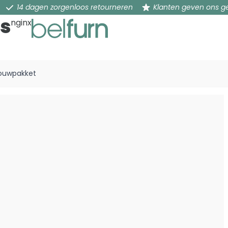
14 dagen zorgenloos retourneren
Klanten geven ons g
s
nginx
n
ouwpakket