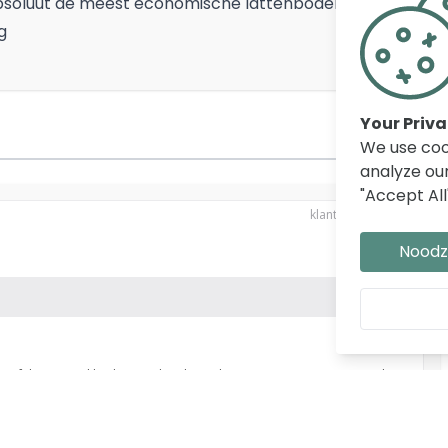
s absoluut de meest economische lattenbodem
g
Your Priv
We use coo
analyze our
"Accept All
Noodza