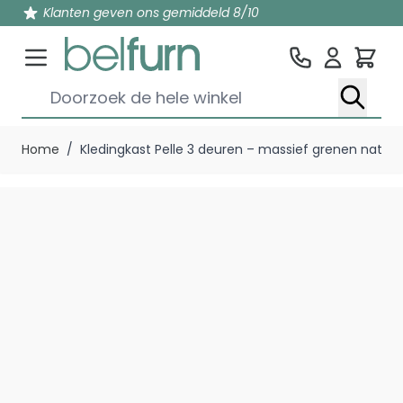
Klanten geven ons gemiddeld 8/10
Win
Doorzoek de hele winkel
Ga naar de inhoud
Home
/
Kledingkast Pelle 3 deuren – massief grenen natuur