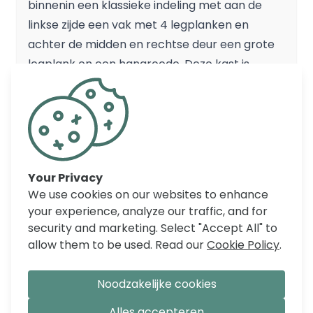
binnenin een klassieke indeling met aan de
linkse zijde een vak met 4 legplanken en
achter de midden en rechtse deur een grote
legplank en een hangroede. Deze kast is
vervaardigd in massieve den van hout dat
ecologisch gekapt werd en milieuvriendelijk
behandeld.
Afmetingen:140 x 56 x 190 cm
Materiaal: massief grenen
Your Privacy
We use cookies on our websites to enhance
your experience, analyze our traffic, and for
REVIEWS
security and marketing. Select "Accept All" to
allow them to be used. Read our
Cookie Policy
.
Noodzakelijke cookies
Alles accepteren