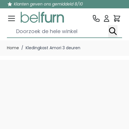
Klanten geven ons gemiddeld 8/10
Win
Doorzoek de hele winkel
Ga naar de inhoud
Home
/
Kledingkast Amori 3 deuren