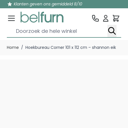
Klanten geven ons gemiddeld 8/10
Win
Doorzoek de hele winkel
Ga naar de inhoud
Home
/
Hoekbureau Corner 101 x 112 cm – shannon eik