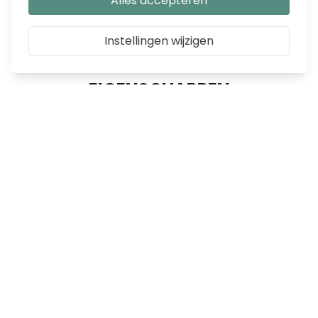
Alles accepteren
Instellingen wijzigen
EIGENSCHAPPEN
SKU
DE_254462
Weight
28.000000
spaanplaat met 3D folie
Materiaal
decor, Spaanplaat 15mm
Kleur
Wit
Hoogte
101,70
cm
Diepte
111,90
cm