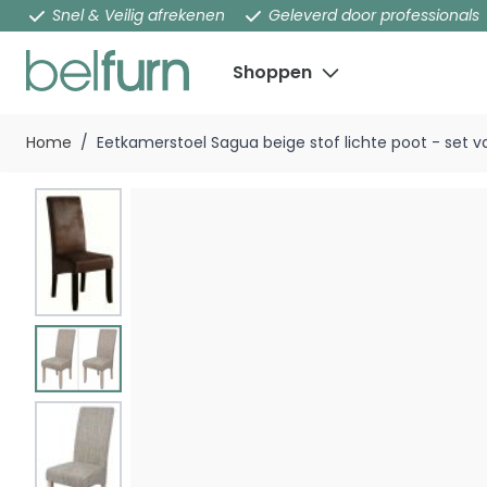
Snel & Veilig afrekenen
Geleverd door professionals
Shoppen
Ga naar de inhoud
Home
/
Eetkamerstoel Sagua beige stof lichte poot - set v