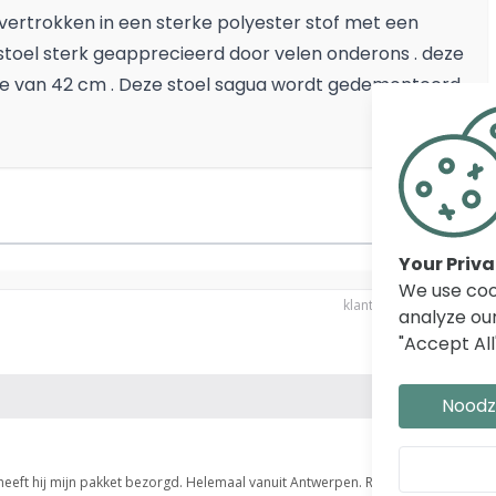
 Overtrokken in een sterke polyester stof met een
stoel sterk geapprecieerd door velen onderons . deze
pte van 42 cm . Deze stoel sagua wordt gedemonteerd
Your Priv
We use coo
analyze our
"Accept All
Noodza