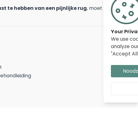
st te hebben van een pijnlijke rug
, moet u kiezen
Your Priv
We use coo
analyze our
"Accept All
m
Noodza
ehandleiding