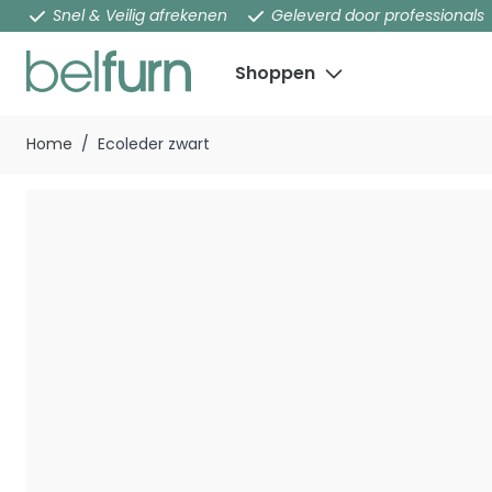
Snel & Veilig afrekenen
Geleverd door professionals
Shoppen
Ga naar de inhoud
Home
/
Ecoleder zwart