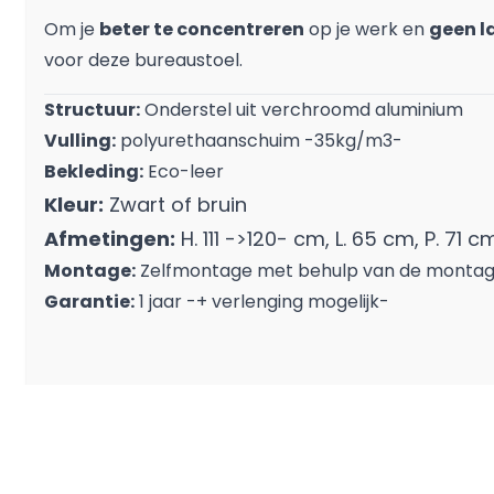
Om je
beter te concentreren
op je werk en
geen la
voor deze bureaustoel.
Structuur:
Onderstel uit verchroomd aluminium
Vulling:
polyurethaanschuim -35kg/m3-
Bekleding:
Eco-leer
Kleur:
Zwart of bruin
Afmetingen:
H. 111 ->120- cm, L. 65 cm, P. 71 c
Montage:
Zelfmontage met behulp van de montag
Garantie:
1 jaar -+ verlenging mogelijk-
REVIEWS