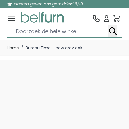
Klanten geven ons gemiddeld 8/10
Win
Doorzoek de hele winkel
Ga naar de inhoud
Home
/
Bureau Elmo – new grey oak