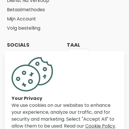
Dienst Na Verkoop
Betaalmethodes
Mijn Account
Volg bestelling
SOCIALS
TAAL
NL
Belfurn biedt een ruim assortiment
kwaliteitsmeubelen voor woonkamer, eetkamer,
slaapkamer, bureau en inkomhal. Met duizenden
artikelen, scherpe prijzen en persoonlijke service
Your Privacy
helpen wij dagelijks klanten in België, Nederland en
We use cookies on our websites to enhance
Frankrijk bij het inrichten van hun woning.
your experience, analyze our traffic, and for
security and marketing. Select "Accept All" to
allow them to be used. Read our
Cookie Policy
.