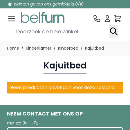
Klanten geven ons gemiddeld 8/10
Win
Doorzoek de hele winkel
Ga naar de inhoud
Home
/
Kinderkamer
/
Kinderbed
/
Kajuitbed
Kajuitbed
Geen producten gevonden voor deze selectie.
NEEM CONTACT MET ONS OP
ma-za: 9u - 17u